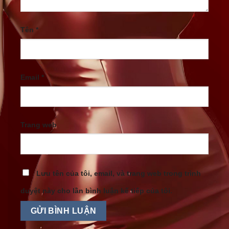
Tên
*
Email
*
Trang web
Lưu tên của tôi, email, và trang web trong trình
duyệt này cho lần bình luận kế tiếp của tôi.