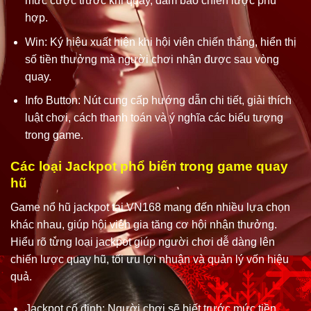
mức cược trước khi quay, đảm bảo chiến lược phù
hợp.
Win: Ký hiệu xuất hiện khi hội viên chiến thắng, hiển thị
số tiền thưởng mà người chơi nhận được sau vòng
quay.
Info Button: Nút cung cấp hướng dẫn chi tiết, giải thích
luật chơi, cách thanh toán và ý nghĩa các biểu tượng
trong game.
Các loại Jackpot phổ biến trong game quay
hũ
Game nổ hũ jackpot tại VN168 mang đến nhiều lựa chọn
khác nhau, giúp hội viên gia tăng cơ hội nhận thưởng.
Hiểu rõ từng loại jackpot giúp người chơi dễ dàng lên
chiến lược quay hũ, tối ưu lợi nhuận và quản lý vốn hiệu
quả.
Jackpot cố định: Người chơi sẽ biết trước mức tiền