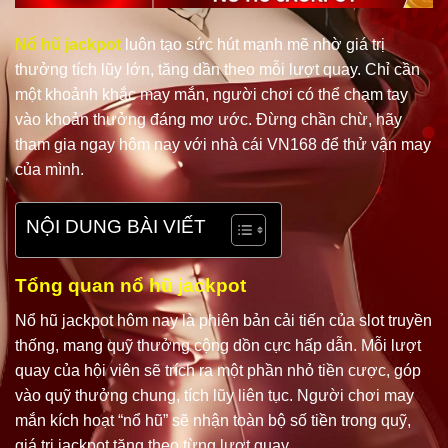
Nổ hũ jackpot
luôn tạo sức hút mạnh mẽ nhờ giá trị
thưởng tích lũy lớn, tăng dần theo mỗi lượt quay. Chỉ cần
một khoảnh khắc may mắn, người chơi có thể chạm tay
vào khoản thưởng đáng mơ ước. Đừng chần chừ, hãy
tham gia ngay hôm nay với nhà cái VN168 để thử vận may
của mình.
NỘI DUNG BÀI VIẾT
Tổng quan nổ hũ jackpot
Nổ hũ jackpot hôm nay là phiên bản cải tiến của slot truyền
thống, mang quỹ thưởng cộng dồn cực hấp dẫn. Mỗi lượt
quay của hội viên sẽ trích ra một phần nhỏ tiền cược, góp
vào quỹ thưởng chung, tích lũy liên tục. Người chơi may
mắn kích hoạt “nổ hũ” sẽ nhận toàn bộ số tiền trong quỹ,
giá trị jackpot tăng theo từng lượt quay.