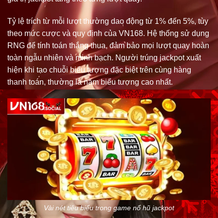
Tỷ lệ trích từ mỗi lượt thường dao động từ 1% đến 5%, tùy
theo mức cược và quy định của VN168. Hệ thống sử dụng
RNG để tính toán thắng thua, đảm bảo mọi lượt quay hoàn
toàn ngẫu nhiên và minh bạch. Người trúng jackpot xuất
hiện khi tạo chuỗi biểu tượng đặc biệt trên cùng hàng
thanh toán, thường là năm biểu tượng cao nhất.
Vài nét tiêu biểu trong game nổ hũ jackpot