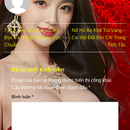
Tỷ Lệ Kèo Nhà Cái – Cách
Nổ Hũ Ăn Khế Trả Vàng –
Đọc Và Bí Kíp Soi Kèo Cực
Cơ Hội Đổi Đời Chỉ Trong
Chuẩn
Tích Tắc
Để lại một bình luận
Email của bạn sẽ không được hiển thị công khai.
Các trường bắt buộc được đánh dấu
*
Bình luận
*