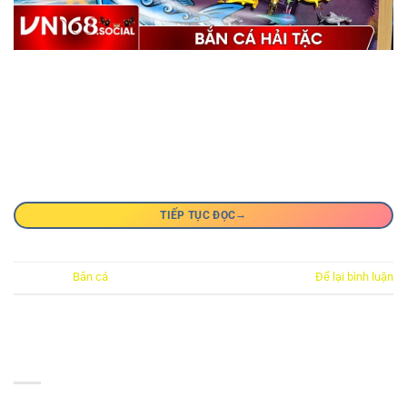
Bắn cá hải tặc mang màu sắc phiêu lưu độc đáo, kết hợp
bối cảnh đại dương kịch tính cùng hệ thống boss đa dạng.
Mỗi màn chơi đều tạo cảm giác hồi hộp, đòi hỏi chiến
thuật hợp lý để tối ưu điểm thưởng. Tham gia ngay hôm
nay tại nhà cái VN168 để […]
→
TIẾP TỤC ĐỌC
Đăng trong
Bắn cá
Để lại bình luận
BÀI VIẾT MỚI NHẤT