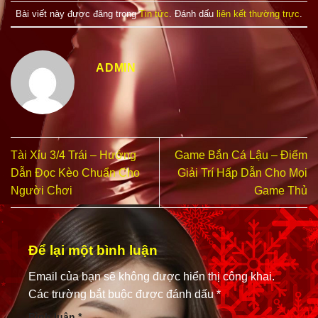
Bài viết này được đăng trong
Tin tức
. Đánh dấu
liên kết thường trực
.
ADMIN
Tài Xỉu 3/4 Trái – Hướng
Game Bắn Cá Lậu – Điểm
Dẫn Đọc Kèo Chuẩn Cho
Giải Trí Hấp Dẫn Cho Mọi
Người Chơi
Game Thủ
Để lại một bình luận
Email của bạn sẽ không được hiển thị công khai.
Các trường bắt buộc được đánh dấu
*
Bình luận
*