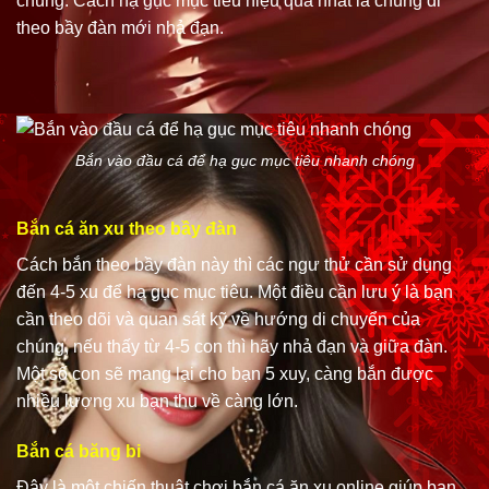
chúng. Cách hạ gục mục tiêu hiệu quả nhất là chúng đi
theo bầy đàn mới nhả đạn.
Bắn vào đầu cá để hạ gục mục tiêu nhanh chóng
Bắn cá ăn xu theo bầy đàn
Cách bắn theo bầy đàn này thì các ngư thử cần sử dụng
đến 4-5 xu để hạ gục mục tiêu. Một điều cần lưu ý là bạn
cần theo dõi và quan sát kỹ về hướng di chuyển của
chúng, nếu thấy từ 4-5 con thì hãy nhả đạn và giữa đàn.
Một số con sẽ mang lại cho bạn 5 xuy, càng bắn được
nhiều lượng xu bạn thu về càng lớn.
Bắn cá băng bi
Đây là một chiến thuật chơi bắn cá ăn xu online giúp bạn