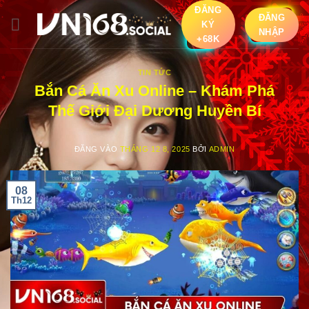
Bỏ
ĐĂNG
ĐĂNG
qua
KÝ
NHẬP
+68K
nội
dung
TIN TỨC
Bắn Cá Ăn Xu Online – Khám Phá
Thế Giới Đại Dương Huyền Bí
ĐĂNG VÀO
THÁNG 12 8, 2025
BỞI
ADMIN
08
Th12