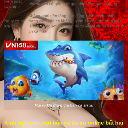
kiểm soát
những vấn cố gắng gỡ gạc dẫn đến thua lỗ nặng.
tài chính
Không phải nền tảng nào cũng minh bạch, nhiều
Nguy cơ bị
trang web bắn cá không uy tín sẽ có tình trạng gian
lừa đảo
lận khiến người chơi gặp rủi ro về tài chính và thông
tin cá nhân.
Rủi ro khi tham gia bắn cá ăn xu
Kinh nghiệm chơi bắn cá ăn xu online bất bại