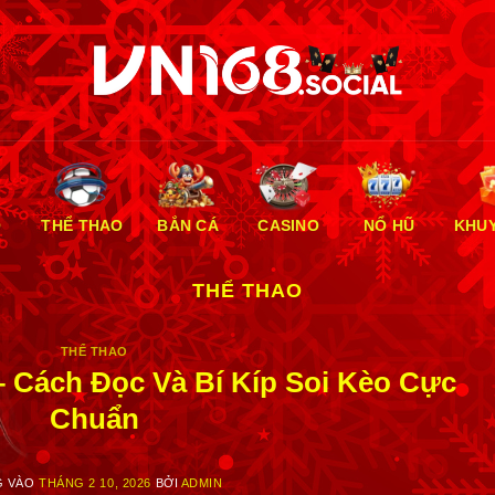
Ố
THỂ THAO
BẮN CÁ
CASINO
NỔ HŨ
KHUY
THỂ THAO
THỂ THAO
– Cách Đọc Và Bí Kíp Soi Kèo Cực
Chuẩn
G VÀO
THÁNG 2 10, 2026
BỞI
ADMIN