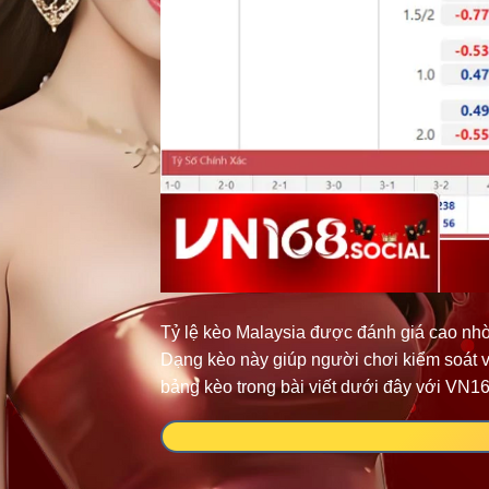
Tỷ lệ kèo Malaysia được đánh giá cao nhờ 
Dạng kèo này giúp người chơi kiểm soát vố
bảng kèo trong bài viết dưới đây với VN1