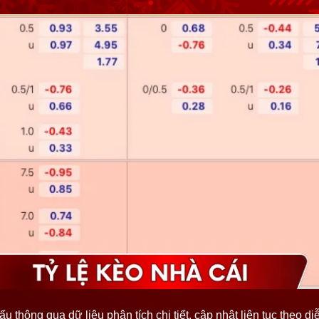
u thông qua dữ liệu phân tích chi tiết, cập nhật liên tục theo di