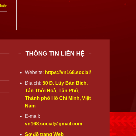
 luận
THÔNG TIN LIÊN HỆ
Website:
https://vn168.social/
Địa chỉ:
50 Đ. Lũy Bán Bích,
Tân Thới Hoà, Tân Phú,
Thành phố Hồ Chí Minh, Việt
Nam
E-mail:
vn168.social@gmail.com
Sơ đồ trang Web