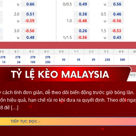
cách tính đơn giản, dễ theo dõi biến động trước giờ bóng lăn.
n hiệu quả, hạn chế rủi ro khi đưa ra quyết định. Theo dõi nga
68 để […]
→
TIẾP TỤC ĐỌC